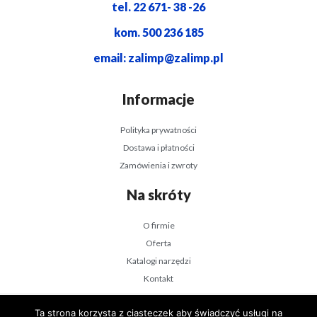
tel. 22 671- 38 -26
kom. 500 236 185
email: zalimp@zalimp.pl
Informacje
Polityka prywatności
Dostawa i płatności
Zamówienia i zwroty
Na skróty
O firmie
Oferta
Katalogi narzędzi
Kontakt
ZALIMP © 2021 Wszystkie prawa zastrzeżone.
Ta strona korzysta z ciasteczek aby świadczyć usługi na