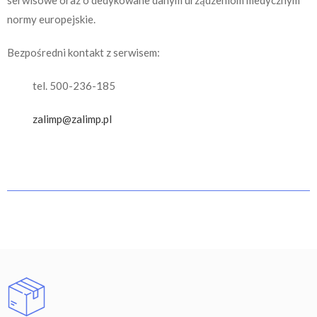
serwisowe oraz o dedykowane danym urządzeniom medycznym
normy europejskie.
Bezpośredni kontakt z serwisem:
tel. 500-236-185
zalimp@zalimp.pl